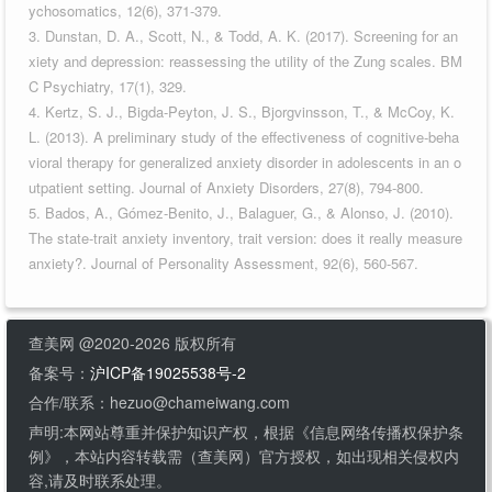
ychosomatics, 12(6), 371-379.
3. Dunstan, D. A., Scott, N., & Todd, A. K. (2017). Screening for an
xiety and depression: reassessing the utility of the Zung scales. BM
C Psychiatry, 17(1), 329.
4. Kertz, S. J., Bigda-Peyton, J. S., Bjorgvinsson, T., & McCoy, K.
L. (2013). A preliminary study of the effectiveness of cognitive-beha
vioral therapy for generalized anxiety disorder in adolescents in an o
utpatient setting. Journal of Anxiety Disorders, 27(8), 794-800.
5. Bados, A., Gómez-Benito, J., Balaguer, G., & Alonso, J. (2010).
The state-trait anxiety inventory, trait version: does it really measure
anxiety?. Journal of Personality Assessment, 92(6), 560-567.
查美网 @2020-2026 版权所有
备案号：
沪ICP备19025538号-2
合作/联系：hezuo@chameiwang.com
声明:本网站尊重并保护知识产权，根据《信息网络传播权保护条
例》，本站内容转载需（查美网）官方授权，如出现相关侵权内
容,请及时联系处理。