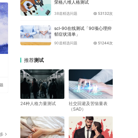
荣格八维人格测试
38道精选问题
53132次
scl-90在线测试「90项心理抑
郁症状清单」
90道精选问题
51244次
推荐
测试
问题
24种人格力量测试
社交回避及苦恼量表
（SAD）
多