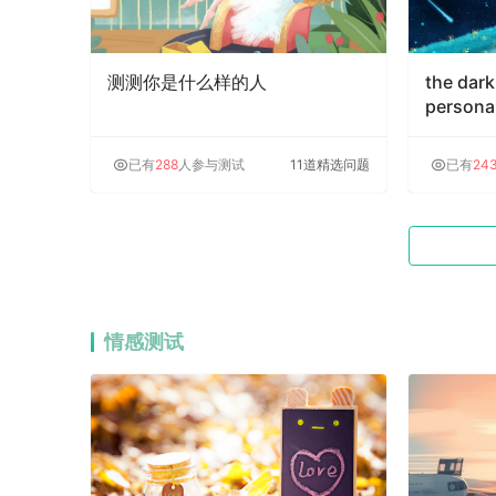
测测你是什么样的人
the dark
perso
试」
已有
288
人参与测试
11道精选问题
已有
24
情感测试