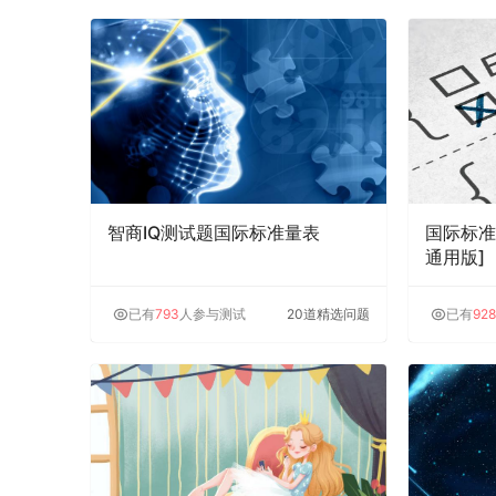
智商IQ测试题国际标准量表
国际标准
通用版]
已有
793
人参与测试
20道精选问题
已有
928