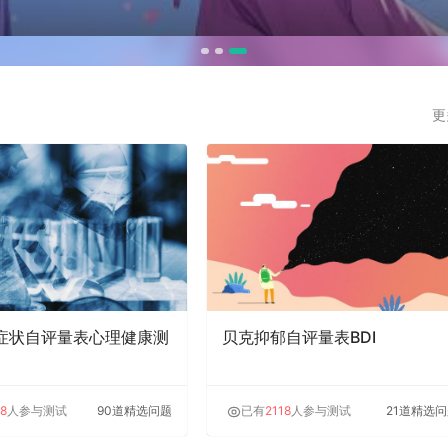
更
90症状自评量表心理健康测
贝克抑郁自评量表BDI
8
人参与测试
90道精选问题
已有
2118
人参与测试
21道精选