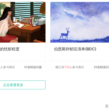
的忧郁程度
伯恩斯抑郁症清单(BDC)
6
人参与测试
10道精选问题
已有
176
人参与测试
25道精选
点击查看更多
更