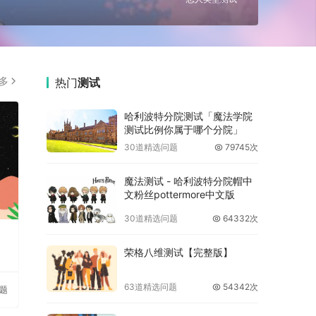
多
热门
测试
哈利波特分院测试「魔法学院
测试比例你属于哪个分院」
30道精选问题
79745次
魔法测试 - 哈利波特分院帽中
文粉丝pottermore中文版
30道精选问题
64332次
荣格八维测试【完整版】
63道精选问题
54342次
问题