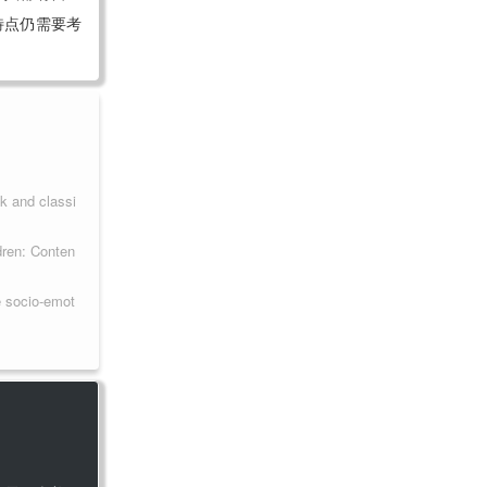
特点仍需要考
k and classi
dren: Conten
e socio-emot