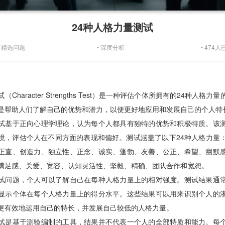
24种人格力量测试
0道精选问题
• 深度分析
• 474人
Character Strengths Test）是一种评估个体所拥有的24种人格
是帮助人们了解自己的优势和潜力，以便更好地应用和发展自己的个人特
试基于正向心理学理论，认为每个人都具有独特的优势和积极特质。该
境，评估个人在不同方面的表现和偏好。测试涵盖了以下24种人格力量
正直、创造力、独立性、正念、诚实、蓬勃、友善、公正、希望、幽默
满足感、关爱、宽容、认知灵活性、坚毅、精确、团队合作和宽恕。
试问题，个人可以了解自己在每种人格力量上的相对强度。测试结果通
显示个体在每个人格力量上的得分水平。这些结果可以用来识别个人的
更有效地运用自己的特长，并发展自己较低的人格力量。
试是基于测验编制的工具，结果并不代表一个人的全部特质和能力。每