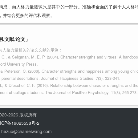
构成，而人格力量测试只是其中的一部分。准确和全面的了解个人人格
，并结合更多的评估和观察。
.文献.论文」
与人格力量相关的论文文献的示例：
, C., & Seligman, M. E. P. (2004). Character strengths and virtues: A handboo
ford University Press.
, & Peterson, C. (2006). Character strengths and happiness among young chil
f parental descriptions. Journal of Happiness Studies, 7(3), 323-341.
H., & Drescher, C. F. (2016). Relationship between character strengths and th
ment of college students. The Journal of Positive Psychology, 11(3), 265-273.
20-2026 版权所有
ICP备19025538号-2
ezuo@chameiwang.com