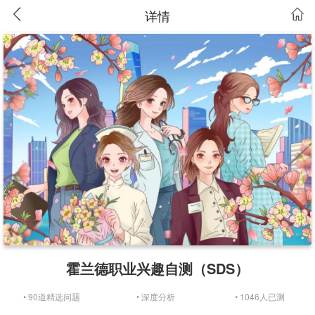
详情
霍兰德职业兴趣自测（SDS）
• 90道精选问题
• 深度分析
• 1046人已测