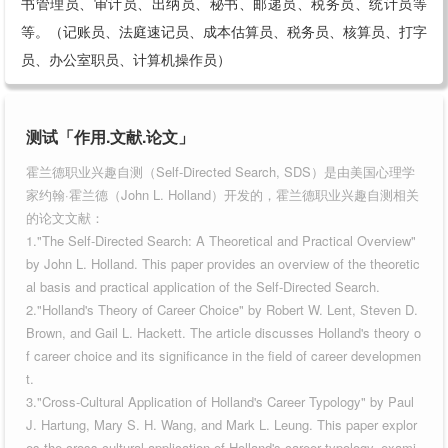
书管理员、审计员、出纳员、秘书、邮递员、税务员、统计员等
等。（记账员、法庭速记员、成本估算员、税务员、核算员、打字
员、办公室职员、计算机操作员）
测试「作用.文献.论文」
霍兰德职业兴趣自测（Self-Directed Search, SDS）是由美国心理学
家约翰·霍兰德（John L. Holland）开发的，霍兰德职业兴趣自测相关
的论文文献：
1."The Self-Directed Search: A Theoretical and Practical Overview"
by John L. Holland. This paper provides an overview of the theoretic
al basis and practical application of the Self-Directed Search.
2."Holland's Theory of Career Choice" by Robert W. Lent, Steven D.
Brown, and Gail L. Hackett. The article discusses Holland's theory o
f career choice and its significance in the field of career developmen
t.
3."Cross-Cultural Application of Holland's Career Typology" by Paul
J. Hartung, Mary S. H. Wang, and Mark L. Leung. This paper explor
es the cross-cultural application of Holland's career typology, exami