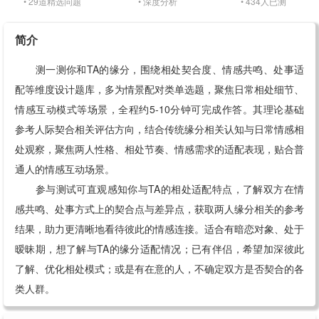
• 29道精选问题
• 深度分析
• 434人已测
简介
测一测你和TA的缘分，围绕相处契合度、情感共鸣、处事适
配等维度设计题库，多为情景配对类单选题，聚焦日常相处细节、
情感互动模式等场景，全程约5-10分钟可完成作答。其理论基础
参考人际契合相关评估方向，结合传统缘分相关认知与日常情感相
处观察，聚焦两人性格、相处节奏、情感需求的适配表现，贴合普
通人的情感互动场景。
参与测试可直观感知你与TA的相处适配特点，了解双方在情
感共鸣、处事方式上的契合点与差异点，获取两人缘分相关的参考
结果，助力更清晰地看待彼此的情感连接。适合有暗恋对象、处于
暧昧期，想了解与TA的缘分适配情况；已有伴侣，希望加深彼此
了解、优化相处模式；或是有在意的人，不确定双方是否契合的各
类人群。