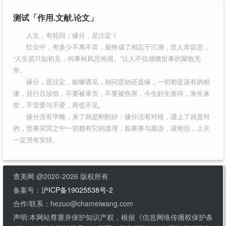
测试「作用.文献.论文」
人生，有轮回；缘分，是注定！
红尘中，有多少不离不弃，最终成了相忘于江湖，世人常叹息，
“人生若只如初见，何事秋风悲画扇。”让人不仅感慨世事的聚散无
常。
缘分，是注定，能够遇见，别问是劫还是缘，一切都是该有的相
逢，且行且珍惜，不要被辜负，不要被伤害，今生好生善待，来生来
世，不管爱与不爱，再也不见。
缘分没有早晚，来了就是刚刚好；缘分没有对错，遇上了就是对
的，世事冥冥之中一切都有它的道理，如果事与愿违，请相信，上天
一定另有安排。
查美网 @2020-2026 版权所有
备案号：
沪ICP备19025538号-2
合作/联系：hezuo@chameiwang.com
声明:本网站尊重并保护知识产权，根据《信息网络传播权保护条